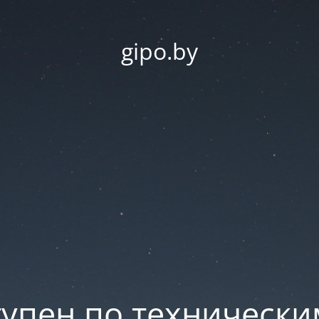
gipo.by
тупен по техническ