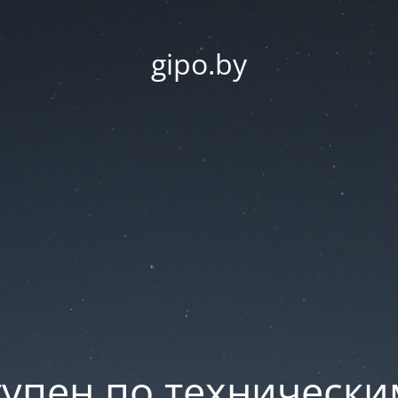
gipo.by
тупен по техническ