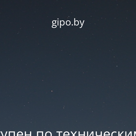
gipo.by
тупен по техническ