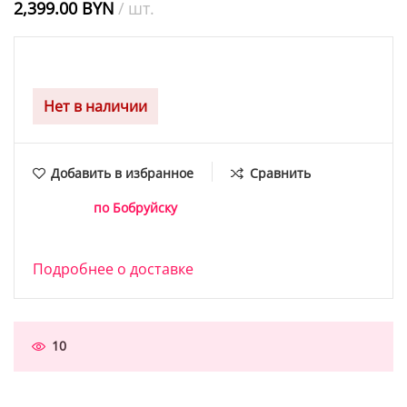
2,399.00
BYN
шт.
Гарантия:
1 Год.
Нет в наличии
Добавить в избранное
Сравнить
Доставка
по Бобруйску
— Курьером до клиента — сегодня , бесплатно.
— самовывоз в г. Бобруйск
— сегодня.
Подробнее о доставке
Людей смотрят этот продукт!
10